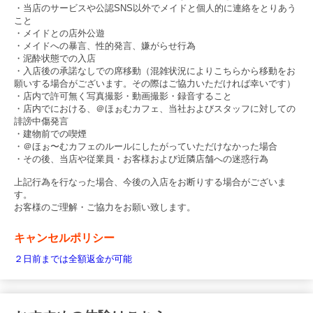
・当店のサービスや公認SNS以外でメイドと個人的に連絡をとりあう
こと
・メイドとの店外公遊
・メイドへの暴言、性的発言、嫌がらせ行為
・泥酔状態での入店
・入店後の承諾なしでの席移動（混雑状況によりこちらから移動をお
願いする場合がございます。その際はご協力いただければ幸いです）
・店内で許可無く写真撮影・動画撮影・録音すること
・店内でにおける、＠ほぉむカフェ、当社およびスタッフに対しての
誹謗中傷発言
・建物前での喫煙
・＠ほぉ〜むカフェのルールにしたがっていただけなかった場合
・その後、当店や従業員・お客様および近隣店舗への迷惑行為
上記行為を行なった場合、今後の入店をお断りする場合がございま
す。
お客様のご理解・ご協力をお願い致します。
キャンセルポリシー
２日前までは全額返金が可能