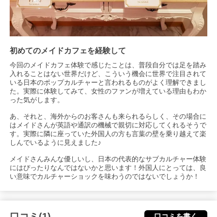
初めてのメイドカフェを経験して
今回のメイドカフェ体験で感じたことは、普段自分では足を踏み
入れることはない世界だけど、こういう機会に世界で注目されて
いる日本のポップカルチャーと言われるものがよく理解できまし
た。実際に体験してみて、女性のファンが増えている理由もわか
った気がします。
あ、それと、海外からのお客さんも来られるらしく、その場合に
はメイドさんが英語や通訳の機械で親切に対応してくれるそうで
す。実際に隣に座っていた外国人の方も言葉の壁を乗り越えて楽
しんでいるように見えました♪
メイドさんみんな優しいし、日本の代表的なサブカルチャー体験
にはぴったりなんではないかと思います！外国人にとっては、良
い意味でカルチャーショックを味わうのではないでしょうか！
口コミ(1)
口コミを書く