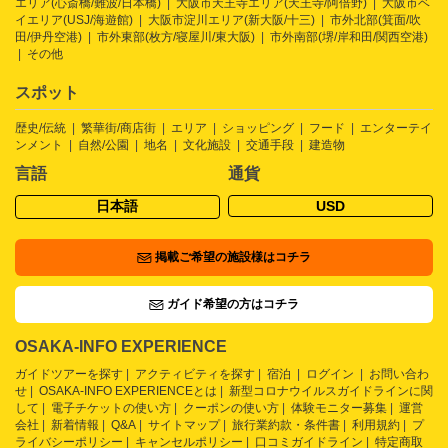
エリア(心斎橋/難波/日本橋)
大阪市天王寺エリア(天王寺/阿倍野)
大阪市ベ
イエリア(USJ/海遊館)
大阪市淀川エリア(新大阪/十三)
市外北部(箕面/吹
田/伊丹空港)
市外東部(枚方/寝屋川/東大阪)
市外南部(堺/岸和田/関西空港)
その他
スポット
歴史/伝統
繁華街/商店街
エリア
ショッピング
フード
エンターテイ
ンメント
自然/公園
地名
文化施設
交通手段
建造物
言語
通貨
日本語
USD
掲載ご希望の施設様はコチラ
ガイド希望の方はコチラ
OSAKA-INFO EXPERIENCE
ガイドツアーを探す
アクティビティを探す
宿泊
ログイン
お問い合わ
せ
OSAKA-INFO EXPERIENCEとは
新型コロナウイルスガイドラインに関
して
電子チケットの使い方
クーポンの使い方
体験モニター募集
運営
会社
新着情報
Q&A
サイトマップ
旅行業約款・条件書
利用規約
プ
ライバシーポリシー
キャンセルポリシー
口コミガイドライン
特定商取