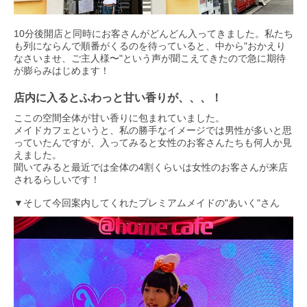
10分後開店と同時にお客さんがどんどん入ってきました。私たち
も列にならんで順番がくるのを待っていると、中から"おかえり
なさいませ、ご主人様〜"という声が聞こえてきたので急に期待
が膨らみはじめます！
店内に入るとふわっと甘い香りが、、、！
ここの空間全体が甘い香りに包まれていました。
メイドカフェというと、私の勝手なイメージでは男性が多いと思
っていたんですが、入ってみると女性のお客さんたちも何人か見
えました。
聞いてみると最近では全体の4割くらいは女性のお客さんが来店
されるらしいです！
▼そして今回案内してくれたプレミアムメイドの"あいく"さん