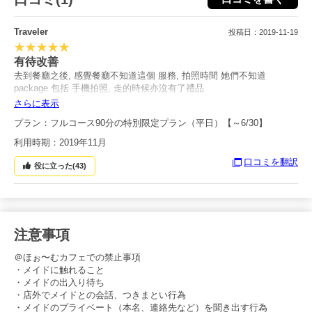
Traveler
投稿日：2019-11-19
有待改善
去到餐廳之後, 感覺餐廳不知道這個 服務, 拍照時間 她們不知道
package 包括 手機拍照, 走的時候亦沒有了禮品
さらに表示
餐廳服務 OK 但就完全沒有享受到說好的 特別服務, 但如要繼續推廣 這
プラン：フルコース90分の特別限定プラン（平日）【～6/30】
個 package, 真的要加強和餐廳的溝通, 讓餐廳職員知道有這個 package
利用時期：2019年11月
口コミを翻訳
役に立った(
43
)
注意事項
＠ほぉ〜むカフェでの禁止事項
・メイドに触れること
・メイドの出入り待ち
・店外でメイドとの会話、つきまとい行為
・メイドのプライベート（本名、連絡先など）を聞き出す行為