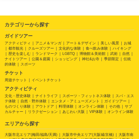
カテゴリーから探す
ガイドツアー
アクティビティ
アニメ＆マンガ
アート＆デザイン
美しい風景
お城
都市観光
クルーズツアー
文化的な体験
食べ飲み体験
ハイキング
歴史を楽しむ
ランドマーク
LGBTQ
博物館＆美術館
武術
自然
ナイトツアー
公園＆庭園
ショッピング
神社&お寺
季節限定
伝統
的体験
スポーツ
チケット
周遊チケット
イベントチケット
アクティビティ
文化・歴史体験
ナイトライフ
スポーツ・フィットネス体験
スパ・エス
テ体験
自然・野外体験
エンタメ・アミューズメント
ガイドツアー
ものづくり体験
アウトドア
料理体験
オンライン体験
その他
サブ
カルチャー
リラクゼーション
あじわい大阪
VIP体験
オンライン体験
エリアから探す
大阪市北エリア(梅田/福島/天満)
大阪市中央エリア(大阪城/京橋)
大阪市南