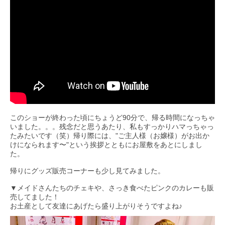
このショーが終わった頃にちょうど90分で、帰る時間になっちゃ
いました。。。残念だと思うあたり、私もすっかりハマっちゃっ
たみたいです（笑）帰り際には、"ご主人様（お嬢様）がお出か
けになられます〜"という挨拶とともにお屋敷をあとにしまし
た。
帰りにグッズ販売コーナーも少し見てみました。
▼メイドさんたちのチェキや、さっき食べたピンクのカレーも販
売してました！
お土産として友達にあげたら盛り上がりそうですよね♪