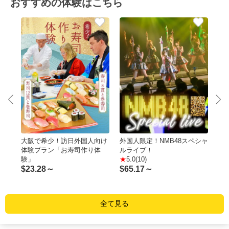
おすすめの体験はこちら
専用
大阪で希少！訪日外国人向け
外国人限定！NMB48スペシャ
芸
り！
体験プラン「お寿司作り体
ルライブ！
あ
験」
5.0(10)
$
7
$
23.28～
$
65.17～
全て見る