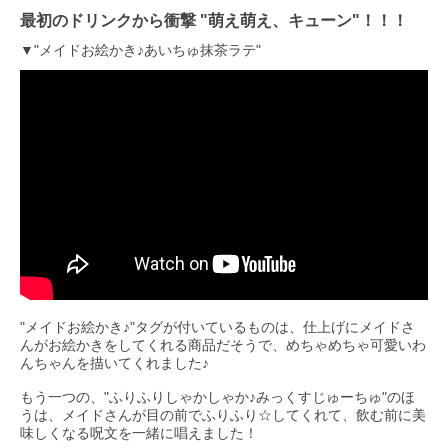
最初のドリンクから衝撃 "萌え萌え、キューン"！！！
▼"メイドお絵かき♪あいちゅ抹茶ラテ"
"メイドお絵かき♪"タグが付いているものは、仕上げにメイドさ
んがお絵かきをしてくれる商品だそうで、めちゃめちゃ可愛いわ
んちゃんを描いてくれました♪
もう一つの、"ふりふりしゃかしゃか♪みっくすじゅーちゅ"のほ
うは、メイドさんが目の前でふりふり☆してくれて、飲む前に美
味しくなる呪文を一緒に唱えました！