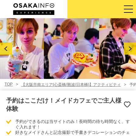
ガイドツアー
チケット
アクティビティ
宿泊
TOP
【大阪市南エリア(心斎橋/難波/日本橋)】アクティビティ
予
ログイン／登録
予約はここだけ！メイドカフェでご主人様
日本語
体験
予約ができるのは当サイトのみ！長時間の待ち時間なく、す
USD
ぐ入れます！
好きなメイドさんと記念撮影で手書きデコレーションのチェ