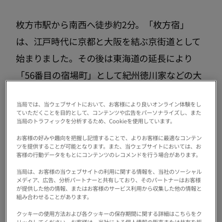
枚方市駅から南西へ徒歩約2分。「枚方宿」
は、江戸時代に京都と大阪を結ぶ京街道として
始まりました。その後は東海道の延長により
「56番目の宿場町」として紀州徳川家などの大
名らも宿泊したほか、淀川舟運の中継地として
当局では、当ウェブサイトにおいて、お客様により良いオンライン体験をし
も栄えた町です。
ていただくことを目的として、コンテンツや広告をパーソナライズし、また
当局のトラフィックを分析するため、Cookieを使用しています。
お客様の好みや趣向を把握し記憶することで、よりお客様に最適なコンテン
現在の枚方宿は当時の面影を残す建物が多く現
ツを提供することが可能となります。また、当ウェブサイトにおいては、お
客様の行動データをもとにコンテンツのレコメンドを行う場合があります。
存しており、宿場町の雰囲気を感じられる、趣
当局は、お客様の当ウェブサイトの利用に関する情報を、当社のソーシャル
のある歴史街道となっています。その一方で、
メディア、広告、分析パートナーと共有しており、そのパートナーはお客様
が提供した他の情報、またはお客様のサービス利用から収集した他の情報と
おしゃれなカフェやすてきな雑貨店、こだわり
組み合わせることがあります。
の食品店などが立ち並んでおり、「レトロモダ
クッキーの使用方法および各クッキーの保存期間に関する詳細はこちらをク
リックしてください。お客様は、当社による個人情報の販売または共有を拒