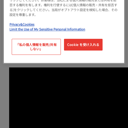
ンな通り」としても話題のエリアです。
否する権利を有します。権利を行使するには[個人情報の販売・共有を拒否す
る]をクリックしてください。当局がオプトアウト設定を検知した場合、その
設定を尊重します。
歴史にグルメ、パワースポットと、お散歩を楽
Privacy&Cookies
Limit the Use of My Sensitive Personal Information
しく彩る情報をまるっとご紹介！今も息づく枚
方宿の魅力をぎゅぎゅっと詰め込んだ、街歩き
「私の個人情報を販売/共有
Cookie を受け入れる
しない」
動画をご覧ください。