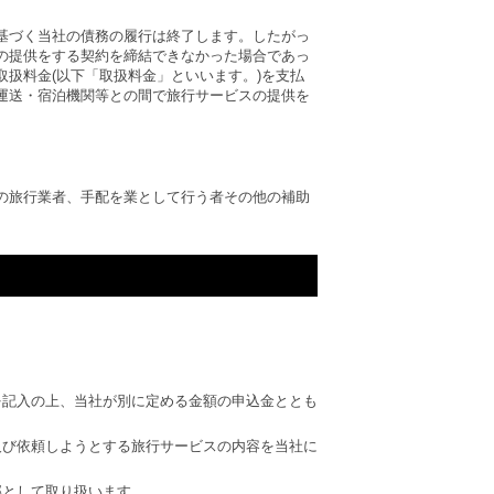
基づく当社の債務の履行は終了します。したがっ
の提供をする契約を締結できなかった場合であっ
扱料金(以下「取扱料金」といいます。)を支払
運送・宿泊機関等との間で旅行サービスの提供を
の旅行業者、手配を業として行う者その他の補助
を記入の上、当社が別に定める金額の申込金ととも
及び依頼しようとする旅行サービスの内容を当社に
部として取り扱います。