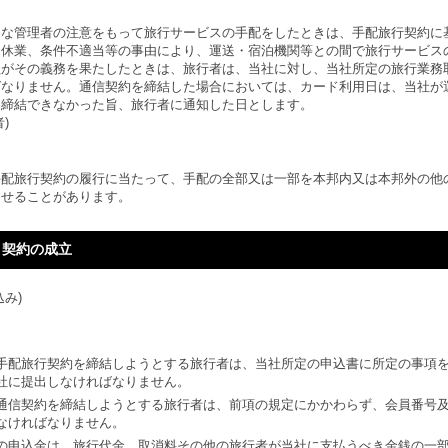
良な管理者の注意をもって旅行サービスの手配をしたときは、手配旅行契約に
、休業、条件不適当等の事由により、運送・宿泊機関等との間で旅行サービス
がその義務を果たしたときは、旅行者は、当社に対し、当社所定の旅行業務取
ばなりません。通信契約を締結した場合においては、カード利用日は、当社が
を締結できなかった旨、旅行者に通知した日とします。
)
手配旅行契約の履行に当たって、手配の全部又は一部を本邦内又は本邦外の他
させることがあります。
 契約の成立
込み)
手配旅行契約を締結しようとする旅行者は、当社所定の申込書に所定の事項
社に提出しなければなりません。
通信契約を締結しようとする旅行者は、前項の規定にかかわらず、会員番号
なければなりません。
の申込金は、旅行代金、取消料その他の旅行者が当社に支払うべき金銭の一