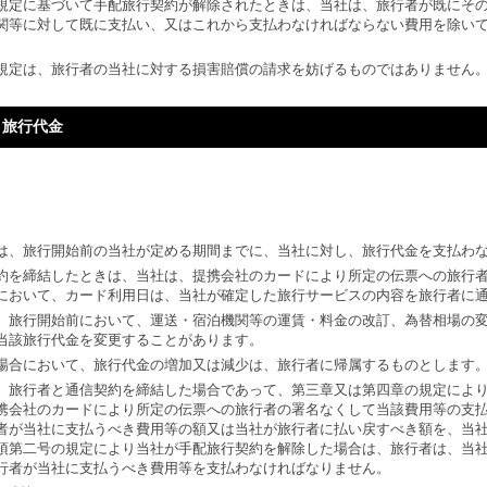
規定に基づいて手配旅行契約が解除されたときは、当社は、旅行者が既にそ
関等に対して既に支払い、又はこれから支払わなければならない費用を除い
規定は、旅行者の当社に対する損害賠償の請求を妨げるものではありません
 旅行代金
は、旅行開始前の当社が定める期間までに、当社に対し、旅行代金を支払わ
約を締結したときは、当社は、提携会社のカードにより所定の伝票への旅行
において、カード利用日は、当社が確定した旅行サービスの内容を旅行者に
、旅行開始前において、運送・宿泊機関等の運賃・料金の改訂、為替相場の
当該旅行代金を変更することがあります。
場合において、旅行代金の増加又は減少は、旅行者に帰属するものとします
、旅行者と通信契約を締結した場合であって、第三章又は第四章の規定によ
携会社のカードにより所定の伝票への旅行者の署名なくして当該費用等の支
者が当社に支払うべき費用等の額又は当社が旅行者に払い戻すべき額を、当
項第二号の規定により当社が手配旅行契約を解除した場合は、旅行者は、当
行者が当社に支払うべき費用等を支払わなければなりません。