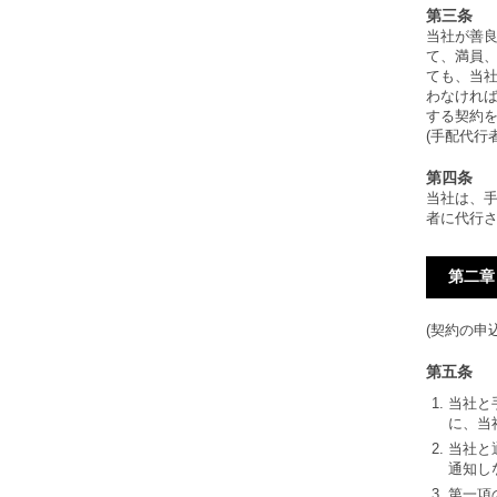
第三条
当社が善
て、満員
ても、当社
わなけれ
する契約
(手配代行者
第四条
当社は、
者に代行
第二章
(契約の申
第五条
当社と
に、当
当社と
通知し
第一項