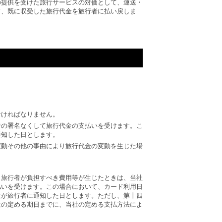
の提供を受けた旅行サービスの対価として、運送・
て、既に収受した旅行代金を旅行者に払い戻しま
。
なければなりません。
者の署名なくして旅行代金の支払いを受けます。こ
通知した日とします。
変動その他の事由により旅行代金の変動を生じた場
。
り旅行者が負担すべき費用等が生じたときは、当社
払いを受けます。この場合において、カード利用日
社が旅行者に通知した日とします。ただし、第十四
社の定める期日までに、当社の定める支払方法によ