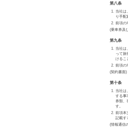
第八条
当社は
り手配
前項の
(乗車券及
第九条
当社は
って旅
けるこ
前項の
(契約書面)
第十条
当社は
する事
券類、
す。
前項本
記載す
(情報通信