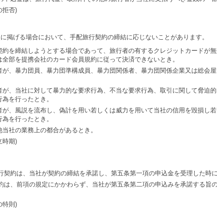
の拒否)
次に掲げる場合において、手配旅行契約の締結に応じないことがあります。
契約を締結しようとする場合であって、旅行者の有するクレジットカードが無
は全部を提携会社のカード会員規約に従って決済できないとき。
者が、暴力団員、暴力団準構成員、暴力団関係者、暴力団関係企業又は総会屋
者が、当社に対して暴力的な要求行為、不当な要求行為、取引に関して脅迫的
行為を行ったとき。
者が、風説を流布し、偽計を用い若しくは威力を用いて当社の信用を毀損し若
行為を行ったとき。
他当社の業務上の都合があるとき。
立時期)
行契約は、当社が契約の締結を承諾し、第五条第一項の申込金を受理した時
約は、前項の規定にかかわらず、当社が第五条第二項の申込みを承諾する旨
の特則)