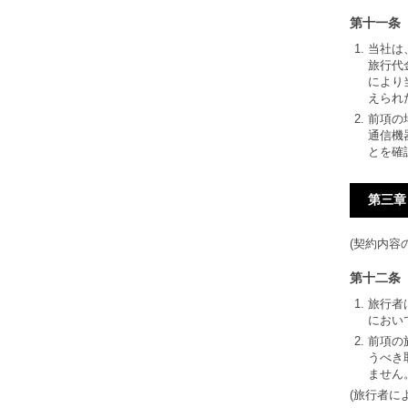
第十一条
当社は
旅行代
により
えられ
前項の
通信機
とを確
第三章
(契約内容
第十二条
旅行者
におい
前項の
うべき
ません
(旅行者に