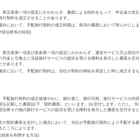
、第五条第一項の規定にかかわらず、書面による特約をもって、申込金の支
旅行契約を成立させることがあります。
場合において、手配旅行契約の成立時期は、前項の書面において明らかにし
び宿泊券等の特則)
、第五条第一項及び前条第一項の規定にかかわらず、運送サービス又は宿泊
行代金と引換えに当該旅行サービスの提供を受ける権利を表示した書面を交
とがあります。
場合において、手配旅行契約は、当社が契約の締結を承諾した時に成立する
、手配旅行契約の成立後速やかに、旅行者に、旅行日程、旅行サービスの内
項を記載した書面(以下「契約書面」といいます。)を交付します。ただし、
宿泊券その他の旅行サービスの提供を受ける権利を表示した書面を交付する
文の契約書面を交付した場合において、当社が手配旅行契約により手配する
るところによります。
の技術を利用する方法)