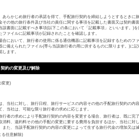
、あらかじめ旅行者の承諾を得て、手配旅行契約を締結しようとするときに
金その他の旅行条件及び当社の責任に関する事項を記載した書面又は契約書
当該書面に記載すべき事項(以下この条において「記載事項」といいます。)
たファイルに記載事項が記録されたことを確認します。
場合において、旅行者の使用に係る通信機器に記載事項を記録するためのフ
器に備えられたファイル(専ら当該旅行者の用に供するものに限ります。)に
認します。
 契約の変更及び解除
の変更)
は、当社に対し、旅行日程、旅行サービスの内容その他の手配旅行契約の内
て、当社は、可能な限り旅行者の求めに応じます。
旅行者の求めにより手配旅行契約の内容を変更する場合、旅行者は、既に完
取消料、違約料その他の手配の変更に要する費用を負担するほか、当社に対
。また、当該手配旅行契約の内容の変更によって生ずる旅行代金の増加又は
よる任意解除)