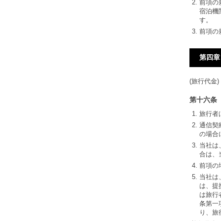
前項の
宿泊機
す。
前項の
第四章
(旅行代金)
第十六条
旅行者
通信契
の場合
当社は
合は、
前項の
当社は
は、提
は旅行
条第一
り、旅