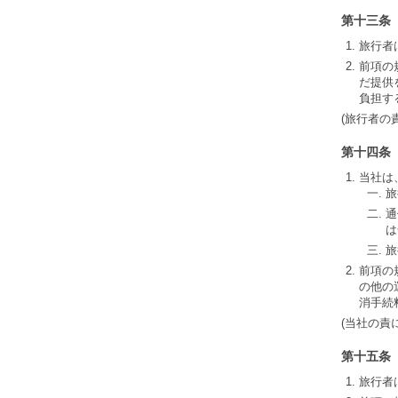
第十三条
旅行者
前項の
だ提供
負担す
(旅行者の
第十四条
当社は
旅
通
は
旅
前項の
の他の
消手続
(当社の責
第十五条
旅行者