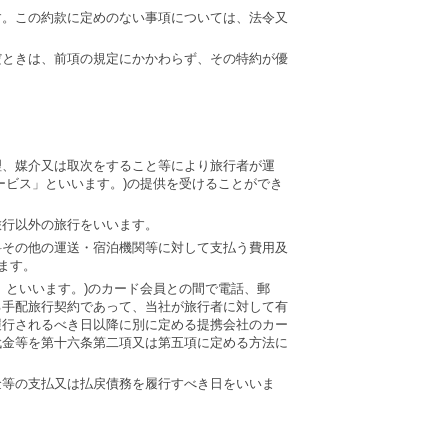
す。この約款に定めのない事項については、法令又
だときは、前項の規定にかかわらず、その特約が優
理、媒介又は取次をすること等により旅行者が運
ービス」といいます。)の提供を受けることができ
旅行以外の旅行をいいます。
料その他の運送・宿泊機関等に対して支払う費用及
ます。
」といいます。)のカード会員との間で電話、郵
る手配旅行契約であって、当社が旅行者に対して有
履行されるべき日以降に別に定める提携会社のカー
代金等を第十六条第二項又は第五項に定める方法に
金等の支払又は払戻債務を履行すべき日をいいま