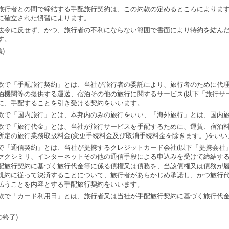
旅行者との間で締結する手配旅行契約は、この約款の定めるところによりま
に確立された慣習によります。
法令に反せず、かつ、旅行者の不利にならない範囲で書面により特約を結ん
す。
)
款で「手配旅行契約」とは、当社が旅行者の委託により、旅行者のために代
泊機関等の提供する運送、宿泊その他の旅行に関するサービス(以下「旅行サ
に、手配することを引き受ける契約をいいます。
款で「国内旅行」とは、本邦内のみの旅行をいい、「海外旅行」とは、国内
款で「旅行代金」とは、当社が旅行サービスを手配するために、運賃、宿泊
所定の旅行業務取扱料金(変更手続料金及び取消手続料金を除きます。)をいい
で「通信契約」とは、当社が提携するクレジットカード会社(以下「提携会社
ァクシミリ、インターネットその他の通信手段による申込みを受けて締結す
配旅行契約に基づく旅行代金等に係る債権又は債務を、当該債権又は債務が
規約に従って決済することについて、旅行者があらかじめ承諾し、かつ旅行
払うことを内容とする手配旅行契約をいいます。
款で「カード利用日」とは、旅行者又は当社が手配旅行契約に基づく旅行代
の終了)