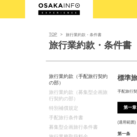
Login/Sign Up
TOP
旅行業約款・条件書
English(US)
旅行業約款・条件書
USD
旅行業約款（手配旅行契約
標準
の部）
手配旅行
旅行業約款（募集型企画旅
行契約の部）
第一章
特別補償規定
手配旅行条件書
(適用範囲)
募集型企画旅行条件書
第一条
旅行業務取扱料金