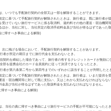
は、いつでも手配旅行契約の全部又は一部を解除することができます。
規定に基づいて手配旅行契約が解除されたときは、旅行者は、既に旅行者が
を受けていない旅行サービスに係る取消料、違約料その他の運送・宿泊機関
るほか、当社に対し、当社所定の取消手続料金及び当社が得るはずであった
責に帰すべき事由による解除)
、次に掲げる場合において、手配旅行契約を解除することがあります。
行者が所定の期日までに旅行代金を支払わないとき。
信契約を締結した場合であって、旅行者の有するクレジットカードが無効に
全部を提携会社のカード会員規約に従って決済できなくなったとき。
行者が第六条第二号から第四号までのいずれかに該当することが判明したと
規定に基づいて手配旅行契約が解除されたときは、旅行者は、いまだ提供を
運送・宿泊機関等に対して既に支払い、又はこれから支払わなければならな
料金及び当社が得るはずであった取扱料金を支払わなければなりません。
に帰すべき事由による解除)
は、当社の責に帰すべき事由により旅行サービスの手配が不可能になったと