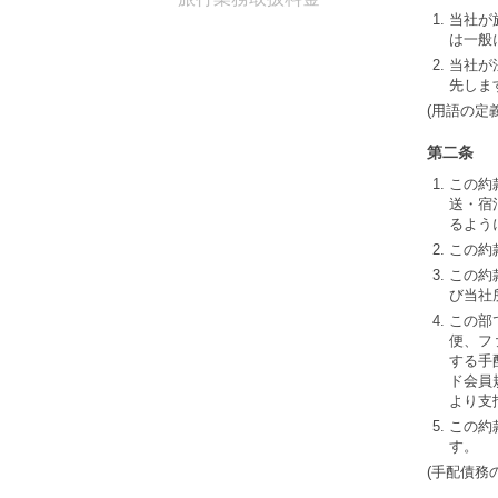
当社が
は一般
当社が
先しま
(用語の定義
第二条
この約
送・宿
るよう
この約
この約
び当社
この部
便、フ
する手
ド会員
より支
この約
す。
(手配債務