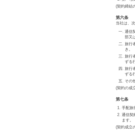
(契約締結
第六条
当社は、
通信
部又
旅行
き。
旅行
ずる
旅行
ずる
その
(契約の成
第七条
手配旅
通信契
ます。
(契約成立