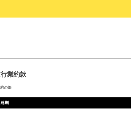
旅行業約款
契約の部
 総則