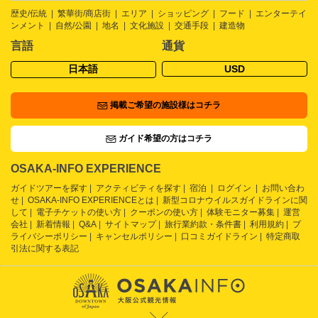
歴史/伝統
繁華街/商店街
エリア
ショッピング
フード
エンターテイ
ンメント
自然/公園
地名
文化施設
交通手段
建造物
言語
通貨
日本語
USD
掲載ご希望の施設様はコチラ
ガイド希望の方はコチラ
OSAKA-INFO EXPERIENCE
ガイドツアーを探す
アクティビティを探す
宿泊
ログイン
お問い合わ
せ
OSAKA-INFO EXPERIENCEとは
新型コロナウイルスガイドラインに関
して
電子チケットの使い方
クーポンの使い方
体験モニター募集
運営
会社
新着情報
Q&A
サイトマップ
旅行業約款・条件書
利用規約
プ
ライバシーポリシー
キャンセルポリシー
口コミガイドライン
特定商取
引法に関する表記