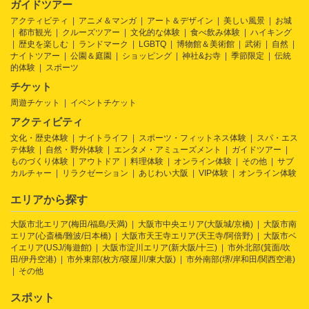
ガイドツアー
アクティビティ
アニメ＆マンガ
アート＆デザイン
美しい風景
お城
都市観光
クルーズツアー
文化的な体験
食べ飲み体験
ハイキング
歴史を楽しむ
ランドマーク
LGBTQ
博物館＆美術館
武術
自然
ナイトツアー
公園＆庭園
ショッピング
神社&お寺
季節限定
伝統
的体験
スポーツ
チケット
周遊チケット
イベントチケット
アクティビティ
文化・歴史体験
ナイトライフ
スポーツ・フィットネス体験
スパ・エス
テ体験
自然・野外体験
エンタメ・アミューズメント
ガイドツアー
ものづくり体験
アウトドア
料理体験
オンライン体験
その他
サブ
カルチャー
リラクゼーション
あじわい大阪
VIP体験
オンライン体験
エリアから探す
大阪市北エリア(梅田/福島/天満)
大阪市中央エリア(大阪城/京橋)
大阪市南
エリア(心斎橋/難波/日本橋)
大阪市天王寺エリア(天王寺/阿倍野)
大阪市ベ
イエリア(USJ/海遊館)
大阪市淀川エリア(新大阪/十三)
市外北部(箕面/吹
田/伊丹空港)
市外東部(枚方/寝屋川/東大阪)
市外南部(堺/岸和田/関西空港)
その他
スポット