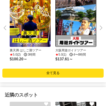
t
Osa
裏天満 はしご酒ツアー
大阪周遊ガイドツアー
Wal
5.0(2)
3時間
5.0(1)
4〜8時間
Sig
$
100.20～
$
137.61～
$
3
全て見る
近隣のスポット