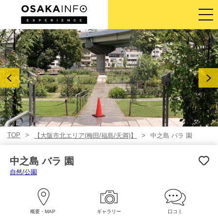
ガイドツアー
チケット
アクティビティ
宿泊
TOP
【大阪市北エリア(梅田/福島/天満)】
中之島 バラ 園
ログイン／登録
中之島 バラ 園
日本語
自然/公園
USD
概要・MAP
ギャラリー
口コミ