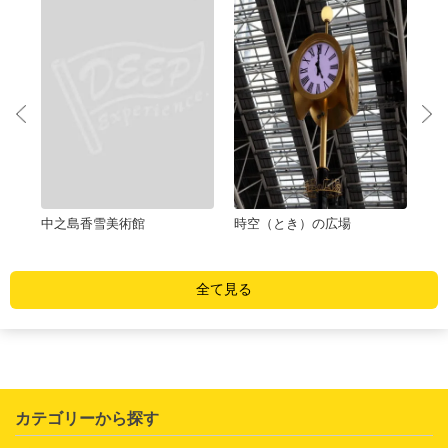
ュー
中之島香雪美術館
時空（とき）の広場
大
全て見る
カテゴリーから探す