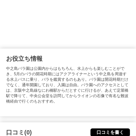
お役立ち情報
中之島バラ園は公園内からはもちろん、水上からも楽しむことがで
き、5月のバラの開花時期にはアクアライナーという中之島を周遊す
る水上バスに乗り、バラを鑑賞するのもあり。バラ園は開花時期だけ
でなく、通年開園しており、入園は自由。バラ園へのアクセスとして
は、京阪中之島線なにわ橋駅からだとすぐに行けるが、あえて淀屋橋
駅で降りて、中央公会堂を訪問してからライオンの石像で有名な難波
橋経由で行くのもおすすめ。
口コミ(0)
口コミを書く