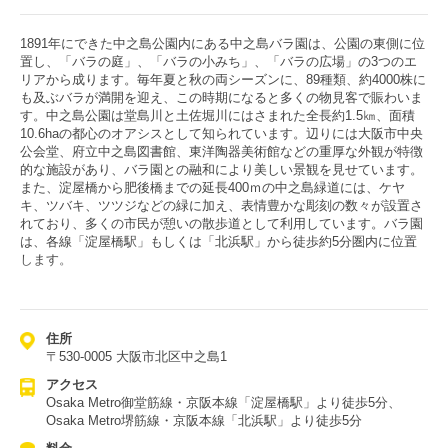
1891年にできた中之島公園内にある中之島バラ園は、公園の東側に位
置し、「バラの庭」、「バラの小みち」、「バラの広場」の3つのエ
リアから成ります。毎年夏と秋の両シーズンに、89種類、約4000株に
も及ぶバラが満開を迎え、この時期になると多くの物見客で賑わいま
す。中之島公園は堂島川と土佐堀川にはさまれた全長約1.5㎞、面積
10.6haの都心のオアシスとして知られています。辺りには大阪市中央
公会堂、府立中之島図書館、東洋陶器美術館などの重厚な外観が特徴
的な施設があり、バラ園との融和により美しい景観を見せています。
また、淀屋橋から肥後橋までの延長400ｍの中之島緑道には、ケヤ
キ、ツバキ、ツツジなどの緑に加え、表情豊かな彫刻の数々が設置さ
れており、多くの市民が憩いの散歩道として利用しています。バラ園
は、各線「淀屋橋駅」もしくは「北浜駅」から徒歩約5分圏内に位置
します。
住所
〒530-0005 大阪市北区中之島1
アクセス
Osaka Metro御堂筋線・京阪本線「淀屋橋駅」より徒歩5分、
Osaka Metro堺筋線・京阪本線「北浜駅」より徒歩5分