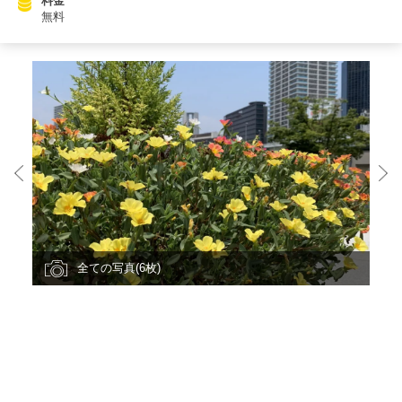
料金
無料
全ての写真(6枚)