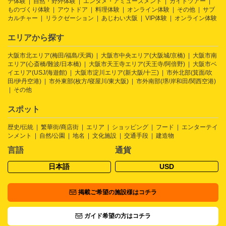
テ体験
自然・野外体験
エンタメ・アミューズメント
ガイドツアー
ものづくり体験
アウトドア
料理体験
オンライン体験
その他
サブ
カルチャー
リラクゼーション
あじわい大阪
VIP体験
オンライン体験
エリアから探す
大阪市北エリア(梅田/福島/天満)
大阪市中央エリア(大阪城/京橋)
大阪市南
エリア(心斎橋/難波/日本橋)
大阪市天王寺エリア(天王寺/阿倍野)
大阪市ベ
イエリア(USJ/海遊館)
大阪市淀川エリア(新大阪/十三)
市外北部(箕面/吹
田/伊丹空港)
市外東部(枚方/寝屋川/東大阪)
市外南部(堺/岸和田/関西空港)
その他
スポット
歴史/伝統
繁華街/商店街
エリア
ショッピング
フード
エンターテイ
ンメント
自然/公園
地名
文化施設
交通手段
建造物
言語
通貨
日本語
USD
掲載ご希望の施設様はコチラ
ガイド希望の方はコチラ