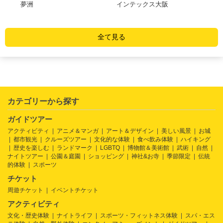
ンタ
夢洲
インテックス大阪
帆
デ
全て見る
カテゴリーから探す
ガイドツアー
アクティビティ
アニメ＆マンガ
アート＆デザイン
美しい風景
お城
都市観光
クルーズツアー
文化的な体験
食べ飲み体験
ハイキング
歴史を楽しむ
ランドマーク
LGBTQ
博物館＆美術館
武術
自然
ナイトツアー
公園＆庭園
ショッピング
神社&お寺
季節限定
伝統
的体験
スポーツ
チケット
周遊チケット
イベントチケット
アクティビティ
文化・歴史体験
ナイトライフ
スポーツ・フィットネス体験
スパ・エス