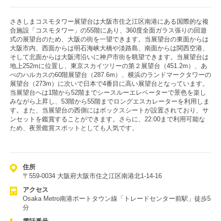
さきしまコスモタワー展望台は大阪市住之江区南港にある国際的な複
合施設「コスモタワー」の55階にあり、360度全面ガラス張りの回遊
式の展望台のため、大阪の街を一望できます。当展望台の東面からは
大阪市内、西面からは明石海峡大橋や淡路島、南面からは関西空港、
そして北面からは大阪湾沿いに神戸市街を眺望できます。当展望台は
地上252mに位置し、東京スカイツリーの第２展望台（451.2m）、あ
べのハルカスの60階展望台（287.6m）、横浜のランドマークタワーの
展望台（273m）に次いで日本で4番目に高い展望台となっています。
当展望台へは1階から52階までシースルーエレベーターで景色を楽し
みながら上昇し、53階から55階までロングエスカレーターを利用しま
す。また、当展望台の西側にはボックスシートが設置されており、サ
ンセットを鑑賞することができます。さらに、22:00まで利用可能な
ため、夜景鑑賞スポットとしても人気です。
住所
〒559-0034 大阪府大阪市住之江区南港北1-14-16
アクセス
Osaka Metro南港ポートタウン線「トレードセンター前駅」徒歩5
分