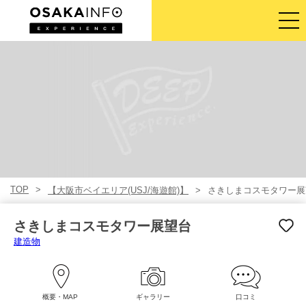
ガイドツアー
チケット
アクティビティ
宿泊
TOP
【大阪市ベイエリア(USJ/海遊館)】
さきしまコスモタワー展
ログイン／登録
さきしまコスモタワー展望台
日本語
建造物
USD
概要・MAP
ギャラリー
口コミ