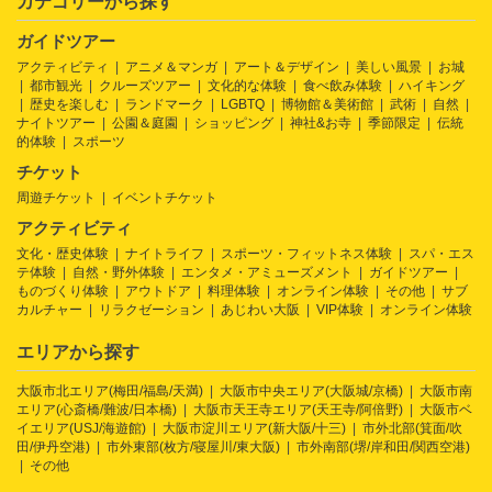
カテゴリーから探す
ガイドツアー
アクティビティ
アニメ＆マンガ
アート＆デザイン
美しい風景
お城
都市観光
クルーズツアー
文化的な体験
食べ飲み体験
ハイキング
歴史を楽しむ
ランドマーク
LGBTQ
博物館＆美術館
武術
自然
ナイトツアー
公園＆庭園
ショッピング
神社&お寺
季節限定
伝統
的体験
スポーツ
チケット
周遊チケット
イベントチケット
アクティビティ
文化・歴史体験
ナイトライフ
スポーツ・フィットネス体験
スパ・エス
テ体験
自然・野外体験
エンタメ・アミューズメント
ガイドツアー
ものづくり体験
アウトドア
料理体験
オンライン体験
その他
サブ
カルチャー
リラクゼーション
あじわい大阪
VIP体験
オンライン体験
エリアから探す
大阪市北エリア(梅田/福島/天満)
大阪市中央エリア(大阪城/京橋)
大阪市南
エリア(心斎橋/難波/日本橋)
大阪市天王寺エリア(天王寺/阿倍野)
大阪市ベ
イエリア(USJ/海遊館)
大阪市淀川エリア(新大阪/十三)
市外北部(箕面/吹
田/伊丹空港)
市外東部(枚方/寝屋川/東大阪)
市外南部(堺/岸和田/関西空港)
その他