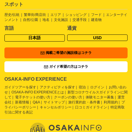
スポット
歴史/伝統
繁華街/商店街
エリア
ショッピング
フード
エンターテイ
ンメント
自然/公園
地名
文化施設
交通手段
建造物
言語
通貨
日本語
USD
掲載ご希望の施設様はコチラ
ガイド希望の方はコチラ
OSAKA-INFO EXPERIENCE
ガイドツアーを探す
アクティビティを探す
宿泊
ログイン
お問い合わ
せ
OSAKA-INFO EXPERIENCEとは
新型コロナウイルスガイドラインに関
して
電子チケットの使い方
クーポンの使い方
体験モニター募集
運営
会社
新着情報
Q&A
サイトマップ
旅行業約款・条件書
利用規約
プ
ライバシーポリシー
キャンセルポリシー
口コミガイドライン
特定商取
引法に関する表記