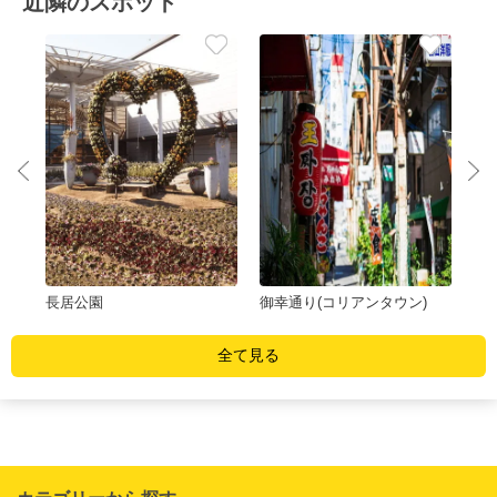
近隣のスポット
長居公園
御幸通り(コリアンタウン)
ヤ
全て見る