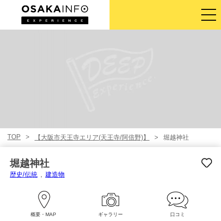
ガイドツアー
チケット
アクティビティ
宿泊
TOP
【大阪市天王寺エリア(天王寺/阿倍野)】
堀越神社
ログイン／登録
堀越神社
日本語
歴史/伝統
建造物
USD
概要・MAP
ギャラリー
口コミ