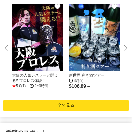
大阪の人気レスラーと闘え
新世界 利き酒ツアー
西
INT
る⁉ プロレス体験！
3時間
5
5.0(1)
2~3時間
$
106.89～
$
1
全て見る