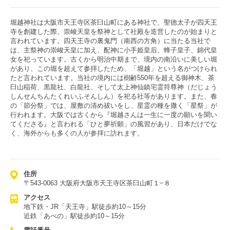
堀越神社は大阪市天王寺区茶臼山町にある神社で、聖徳太子が四天王
寺を創建した際、崇峻天皇を祭神として社殿を造営したのが始まりと
言われています。四天王寺の裏鬼門（南西の方角）に当たる当社で
は、主祭神の崇峻天皇に加え、配神に小手姫皇后、蜂子皇子、錦代皇
女を祀っています。古くから明治中期まで、境内の南沿いに美しい堀
があり、この堀を超えて参拝したため、「堀越」という名がつけられ
たと言われています。当社の境内には樹齢550年を超える御神木、茶
臼山稲荷、黒龍社、白龍社、そして太上神仙鎮宅霊符尊神（だじょう
しんせんちんたくれいふそんしん）を祀る社等があります。また、春
の「節分祭」では、屋敷の清め祓いをし、星霊の種を撒く「星祭」が
行われます。大阪では古くから『堀越さんは一生に一度の願いを聞い
てくださる』と言われる「ひと夢祈願」の風習があり、日本だけでな
く、海外からも多くの人が参拝に訪れます。
住所
〒543-0063 大阪府大阪市天王寺区茶臼山町１−８
アクセス
地下鉄・JR「天王寺」駅徒歩約10～15分
近鉄「あべの」駅徒歩約10～15分