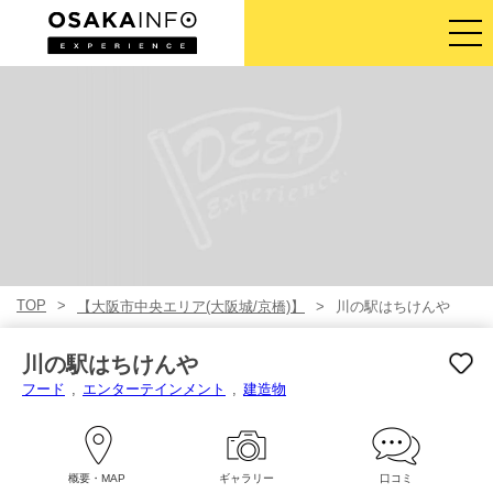
ガイドツアー
チケット
アクティビティ
宿泊
TOP
【大阪市中央エリア(大阪城/京橋)】
川の駅はちけんや
ログイン／登録
川の駅はちけんや
日本語
フード
エンターテインメント
建造物
USD
概要・MAP
ギャラリー
口コミ