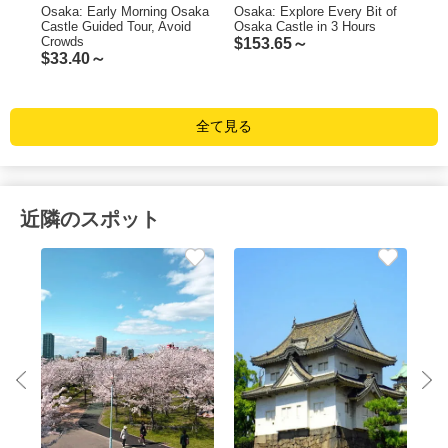
tle
Osaka: Early Morning Osaka
Osaka: Explore Every Bit of
Osa
ded
Castle Guided Tour, Avoid
Osaka Castle in 3 Hours
5
Crowds
$
153.65～
$
33.40～
全て見る
近隣のスポット