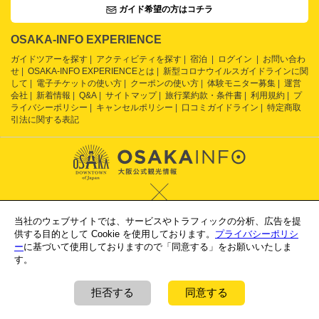
ガイド希望の方はコチラ
OSAKA-INFO EXPERIENCE
ガイドツアーを探す
アクティビティを探す
宿泊
ログイン
お問い合わ
せ
OSAKA-INFO EXPERIENCEとは
新型コロナウイルスガイドラインに関
して
電子チケットの使い方
クーポンの使い方
体験モニター募集
運営
会社
新着情報
Q&A
サイトマップ
旅行業約款・条件書
利用規約
プ
ライバシーポリシー
キャンセルポリシー
口コミガイドライン
特定商取
引法に関する表記
当社のウェブサイトでは、サービスやトラフィックの分析、広告を提
供する目的として Cookie を使用しております。
プライバシーポリシ
ー
に基づいて使用しておりますので「同意する」をお願いいたしま
Supported by
す。
大阪観光局
大阪府旅館ホテル生活衛生同業組合青年部
拒否する
同意する
COPYRIGHT © 2019 OSAKA-INFO EXPERIENCE ALL RIGHTS RESERVED.