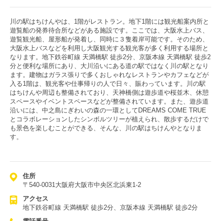
川の駅はちけんやは、1階がレストラン。地下1階には観光船案内所と
遊覧船の発券待合所などがある施設です。ここでは、大阪水上バス、
遊覧観光船、屋形船が発着し、同時に３隻着岸可能です。そのため、
大阪水上バスなどを利用し大阪観光する観光客が多く利用する場所と
なります。地下鉄谷町線 天満橋駅 徒歩2分、京阪本線 天満橋駅 徒歩2
分と便利な場所にあり、大川沿いにある道の駅ではなく川の駅となり
ます。建物はガラス張りで多くおしゃれなレストランやカフェなどが
入る1階は、観光客や仕事帰りの人で日々、賑わっています。川の駅
はちけんや周辺も整備されており、天神橋側は遊歩道や桜並木、休憩
スペースやイベントスペースなどが整備されています。また、遊歩道
沿いには、中之島にぎわいの森の一環としてDREAMS COME TRUE
とコラボレーションしたシンボルツリーが植えられ、散歩するだけで
も景色を楽しむことができる、そんな、川の駅はちけんやとなりま
す。
住所
〒540-0031大阪府大阪市中央区北浜東1-2
アクセス
地下鉄谷町線 天満橋駅 徒歩2分、京阪本線 天満橋駅 徒歩2分