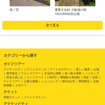
桜ノ宮
重要文化財 大阪城の櫓
藤
YAGURA特別公開
全て見る
カテゴリーから探す
ガイドツアー
アクティビティ
アニメ＆マンガ
アート＆デザイン
美しい風景
お城
都市観光
クルーズツアー
文化的な体験
食べ飲み体験
ハイキング
歴史を楽しむ
ランドマーク
LGBTQ
博物館＆美術館
武術
自然
ナイトツアー
公園＆庭園
ショッピング
神社&お寺
季節限定
伝統
的体験
スポーツ
チケット
周遊チケット
イベントチケット
アクティビティ