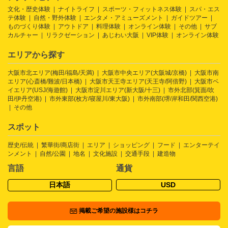
文化・歴史体験
ナイトライフ
スポーツ・フィットネス体験
スパ・エス
テ体験
自然・野外体験
エンタメ・アミューズメント
ガイドツアー
ものづくり体験
アウトドア
料理体験
オンライン体験
その他
サブ
カルチャー
リラクゼーション
あじわい大阪
VIP体験
オンライン体験
エリアから探す
大阪市北エリア(梅田/福島/天満)
大阪市中央エリア(大阪城/京橋)
大阪市南
エリア(心斎橋/難波/日本橋)
大阪市天王寺エリア(天王寺/阿倍野)
大阪市ベ
イエリア(USJ/海遊館)
大阪市淀川エリア(新大阪/十三)
市外北部(箕面/吹
田/伊丹空港)
市外東部(枚方/寝屋川/東大阪)
市外南部(堺/岸和田/関西空港)
その他
スポット
歴史/伝統
繁華街/商店街
エリア
ショッピング
フード
エンターテイ
ンメント
自然/公園
地名
文化施設
交通手段
建造物
言語
通貨
日本語
USD
掲載ご希望の施設様はコチラ