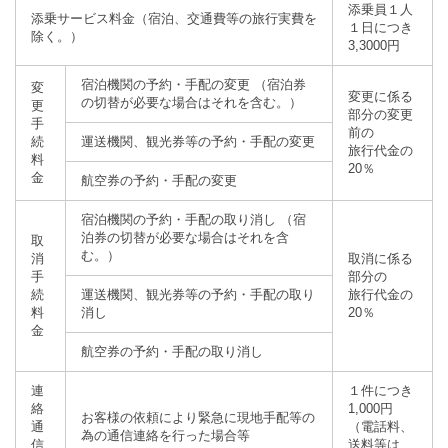
添乗員１人
添乗サービス料金（宿泊、交通費等の旅行実費を
１日につき
除く。）
3,3000円
宿泊機関の予約・手配の変更 （宿泊券
変
変更に係る
の切替が必要な場合はそれを含む。）
更
部分の変更
手
前の
続
運送機関、観光券等の予約・手配の変更
旅行代金の
料
20％
金
航空券の予約・手配の変更
宿泊機関の予約・手配の取り消し （宿
泊券の切替が必要な場合はそれを含
取
む。）
消
取消に係る
手
部分の
続
運送機関、観光券等の予約・手配の取り
旅行代金の
料
消し
20％
金
航空券の予約・手配の取り消し
連
１件につき
絡
1,000円
お客様の依頼により緊急に現地手配等の
通
（電話料、
為の通信連絡を行った場合等
信
送料等は