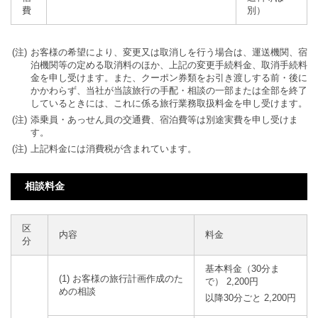
費
別）
お客様の希望により、変更又は取消しを行う場合は、運送機関、宿
泊機関等の定める取消料のほか、上記の変更手続料金、取消手続料
金を申し受けます。また、クーポン券類をお引き渡しする前・後に
かかわらず、当社が当該旅行の手配・相談の一部または全部を終了
しているときには、これに係る旅行業務取扱料金を申し受けます。
添乗員・あっせん員の交通費、宿泊費等は別途実費を申し受けま
す。
上記料金には消費税が含まれています。
相談料金
区
内容
料金
分
基本料金（30分ま
(1) お客様の旅行計画作成のた
で）
2,200円
めの相談
以降30分ごと
2,200円