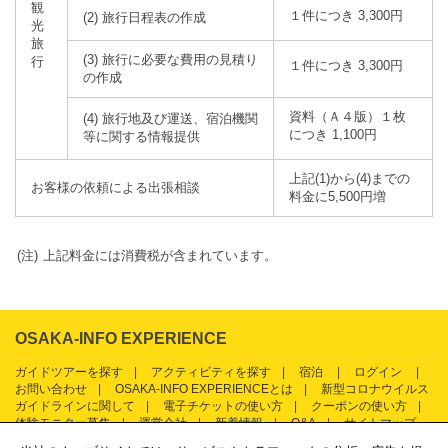
観
１件につき
3,300円
(2) 旅行日程表の作成
光
旅
(3) 旅行に必要な費用の見積り
行
１件につき
3,300円
の作成
資料（Ａ４版）１枚
(4) 旅行地及び運送、宿泊機関
につき
1,100円
等に関する情報提供
上記(1)から(4)までの
お客様の依頼による出張相談
料金に5,500円増
上記料金には消費税が含まれています。
OSAKA-INFO EXPERIENCE
ガイドツアーを探す
アクティビティを探す
宿泊
ログイン
お問い合わせ
OSAKA-INFO EXPERIENCEとは
新型コロナウイルス
ガイドラインに関して
電子チケットの使い方
クーポンの使い方
体験モニター募集
運営会社
新着情報
Q&A
サイトマップ
旅行業約款・条件書
利用規約
プライバシーポリシー
キャ