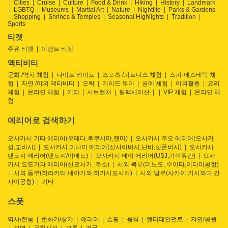
Cities
Cruise
Culture
Food & Drink
Hiking
History
Landmark
LGBTQ
Museums
Martial Art
Nature
Nightlife
Parks & Gardens
Shopping
Shrines & Temples
Seasonal Highlights
Tradition
Sports
티켓
주유 티켓
이벤트 티켓
액티비티
문화 /역사 체험
나이트 라이프
스포츠 /피트니스 체험
스파·에스테틱 체
험
자연 /야외 액티비티
오락
가이드 투어
공예 체험
야외활동
요리
체험
온라인 체험
기타
서브컬쳐
릴렉세이션
VIP 체험
온라인 체
험
에리어로 검색하기
오사카시 기타 에리어(우메다,후쿠시마,덴마)
오사카시 주오 에리어(오사카
성,교바시)
오사카시 미나미 에리어(신사이바시,난바,닛폰바시)
오사카시
텐노지 에리어(텐노지/아베노)
오사카시 베이 에리어(USJ,가이유칸)
오사
카시 요도가와 에리어(신오사카, 주소)
시외 북부(미노오, 수이타,이타미공항)
시외 동부(히라카타,네야가와,히가시오사카)
시외 남부(사카이,기시와다,간
사이공항)
기타
스폿
역사/전통
번화가/상가
에리어
쇼핑
음식
엔터테인먼트
자연/공원