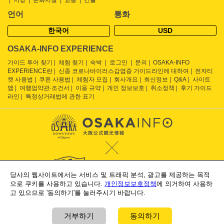
지명
문화시설
교통
건물
언어
통화
한국어
USD
OSAKA-INFO EXPERIENCE
가이드 투어 찾기
체험 찾기
숙박
로그인
문의
OSAKA-INFO
EXPERIENCE란
신종 코로나바이러스감염증 가이드라인에 대하여
전자티
켓 사용법
쿠폰 사용법
체험자 모집
회사개요
최신정보
Q&A
사이트
맵
여행업약관·조건서
이용 규약
개인 정보보호
취소정책
후기 가이드
라인
특정상거래법에 관한 표기
당사의 웹사이트에서는 서비스 및 트래픽 분석, 광고를 제공하는 목적
으로 쿠키를 사용하고 있습니다.
개인정보보호정책
에 의거하여 사용하
Supported by
고 있으므로 '동의하기'를 눌러주시기 바랍니다.
Osaka Convention & Tourism Bureau
OSAKA Ryokan Hotel Association
거부하기
동의하기