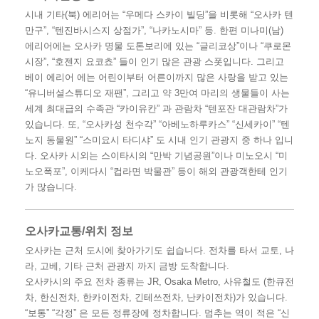
시내 기타(북) 에리어는 “우메다 스카이 빌딩”을 비롯해 “오사카 텐
만구”, “텐진바시스지 상점가”, “나카노시마” 등. 한편 미나미(남)
에리어에는 오사카 명물 도톤보리에 있는 “글리코상”이나 “쿠로몬
시장”, “호젠지 요코쵸” 들이 인기 많은 관광 스폿입니다. 그리고
베이 에리어 에는 어린이부터 어른이까지 많은 사랑을 받고 있는
“유니버셜스튜디오 재팬”, 그리고 약 3만여 마리의 생물들이 사는
세계 최대급의 수족관 “카이유칸” 과 관람차 “텐포잔 대관람차”가
있습니다. 또, “오사카성 천수각” “아베노하루카스” “신세카이” “텐
노지 동물원” “스미요시 타디샤” 도 시내 인기 관광지 중 하나 입니
다. 오사카 시외는 스이타시의 “만박 기념공원”이나 미노오시 “미
노오폭포”, 이케다시 “컵라면 박물관” 등이 해외 관광객한테 인기
가 많습니다.
오사카교통/위치 정보
오사카는 근처 도시에 찾아가기도 쉽습니다. 전차를 타서 교토, 나
라, 고베, 기타 근처 관광지 까지 금방 도착합니다.
오사카시의 주요 전차 종류는 JR, Osaka Metro, 사유철도 (한큐전
차, 한신전차, 한카이전차, 긴테쓰전차, 난카이전차)가 있습니다.
“보통” “각정” 은 모든 정류장에 정차합니다. 멈추는 역이 적은 “신