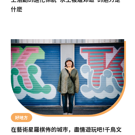
什麽
好地方
在藝術星羅棋佈的城市，盡情遊玩吧!千鳥文