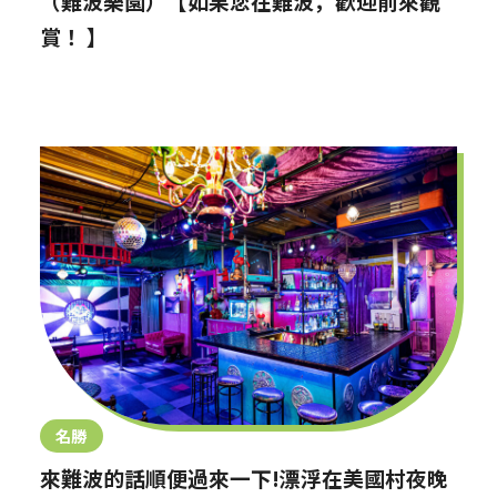
（難波樂園）【如果您在難波，歡迎前來觀
賞！ 】
名勝
來難波的話順便過來一下!漂浮在美國村夜晚