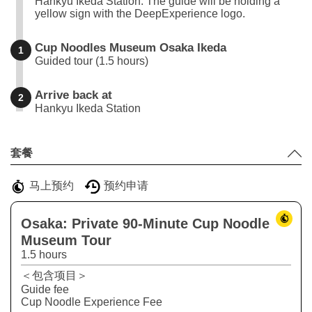
Hankyu Ikeda Station. The guide will be holding a
yellow sign with the DeepExperience logo.
Cup Noodles Museum Osaka Ikeda
1
Guided tour (1.5 hours)
Arrive back at
2
Hankyu Ikeda Station
Leaflet
|
©
Stadia Maps
©
OpenMapTiles
©
OpenStreetMap
contributors
+
套餐
−
马上预约
预约申请
Osaka: Private 90-Minute Cup Noodle
Museum Tour
1.5 hours
＜包含项目＞
Guide fee
Cup Noodle Experience Fee