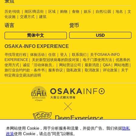
景点
历史/传统
闹区/商店街
区域
购物
食物
娱乐
自然/公园
地名
文
化设施
交通方式
建筑
语言
货币
简体中文
USD
OSAKA-INFO EXPERIENCE
寻找导览行程
体验活动
住宿
登入
联系我们
关于OSAKA-INFO
EXPERIENCE
关於新型冠状病毒的防疫对策
电子门票使用方法
优惠券的
使用方式
诚征「活动体验员」
网站营运公司
最新消息
Q&A
网站地图
旅行业合约约款・条件书
服务协议
隐私政策
取消政策
评论政策
关于
特定商业交易法的说明
本网站使用 Cookie，用于分析服务和流量，并提供广告。我们依据
隐私
Supported by
政策
使用 Cookie，请点击“同意”以继续。