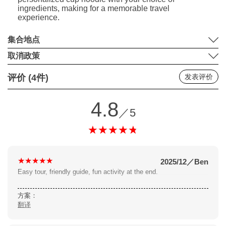
ingredients, making for a memorable travel
experience.
集合地点
取消政策
评价 (4件)
发表评价
4.8
／5
2025/12
／
Ben
Easy tour, friendly guide, fun activity at the end.
方案：
翻译