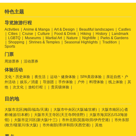
特色主题
导览旅游行程
Activities
Anime & Manga
Art & Design
Beautiful landscapes
Castles
Cities
Cruise
Culture
Food & Drink
Hiking
History
Landmark
LGBTQ
Museums
Martial Art
Nature
Nightlife
Parks & Gardens
Shopping
Shrines & Temples
Seasonal Highlights
Tradition
Sports
门票
周游票券
活动票券
体验活动
文化丶历史体验
夜生活
运动丶健身体验
SPA美容体验
亲近自然丶户
外活动
娱乐／消遣
导游团
手作体验
户外
料理体验
线上体验
其
他
次文化
放松行程
贵宾级体验
目的地
大阪市北区(梅田/福岛/天满)
大阪市中央区(大阪城/京桥)
大阪市南区(心斋
桥/难波/日本桥)
大阪市天王寺区(天王寺/阿倍野)
大阪市海滨区(USJ/海游
馆)
大阪市淀川区(新大阪/十三)
市外北部(箕面/吹田/伊丹空港)
市外东部
(枚方/寝屋川/东大阪)
市外南部(堺/岸和田/关西空港)
其他