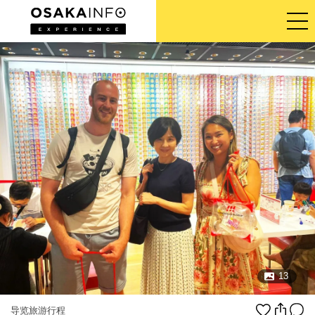
导览旅游行程
门票
体验活动
住宿
登入/注册
简体中文
13
USD
导览旅游行程