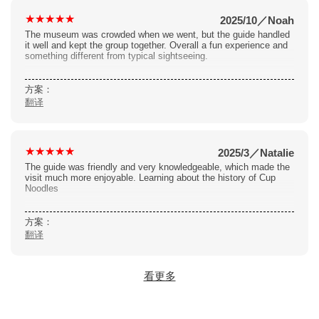
2025/10
／
Noah
The museum was crowded when we went, but the guide handled
it well and kept the group together. Overall a fun experience and
something different from typical sightseeing.
方案：
翻译
2025/3
／
Natalie
The guide was friendly and very knowledgeable, which made the
visit much more enjoyable. Learning about the history of Cup
Noodles
方案：
翻译
看更多