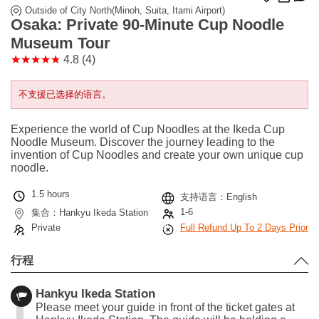
Outside of City North(Minoh, Suita, Itami Airport)
Osaka: Private 90-Minute Cup Noodle
Museum Tour
4.8 (4)
不支援已选择的语言。
Experience the world of Cup Noodles at the Ikeda Cup
Noodle Museum. Discover the journey leading to the
invention of Cup Noodles and create your own unique cup
noodle.
1.5 hours
支持语言：English
1-6
集合：Hankyu Ikeda Station
Private
Full Refund Up To 2 Days Prior
行程
Hankyu Ikeda Station
Please meet your guide in front of the ticket gates at