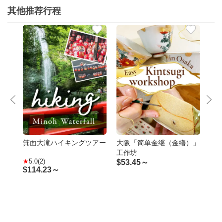
其他推荐行程
箕面大滝ハイキングツアー
大阪「简单金继（金缮）」
箕
工作坊
的
5.0(2)
$
53.45～
4.
$
114.23～
$
1