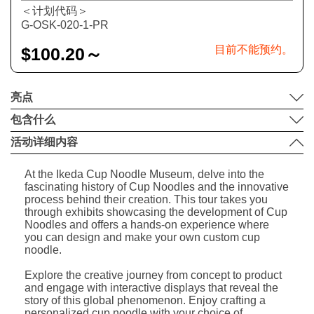
＜计划代码＞
G-OSK-020-1-PR
目前不能预约。
$
100.20～
亮点
包含什么
活动详细内容
At the Ikeda Cup Noodle Museum, delve into the
fascinating history of Cup Noodles and the innovative
process behind their creation. This tour takes you
through exhibits showcasing the development of Cup
Noodles and offers a hands-on experience where
you can design and make your own custom cup
noodle.
Explore the creative journey from concept to product
and engage with interactive displays that reveal the
story of this global phenomenon. Enjoy crafting a
personalized cup noodle with your choice of