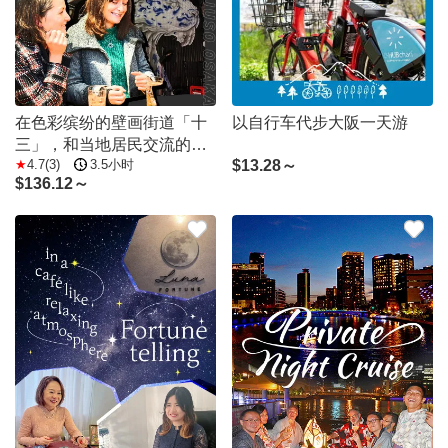
在色彩缤纷的壁画街道「十
以自行车代步大阪一天游
三」，和当地居民交流的超
4.7(3)
3.5小时
$
13.28～
隐密酒吧巡游之旅
$
136.12～