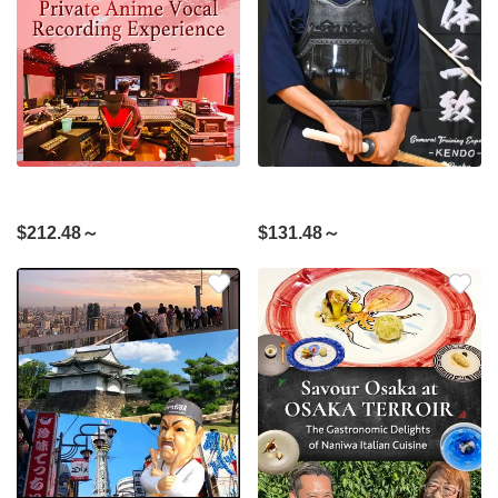
$
212.48～
$
131.48～