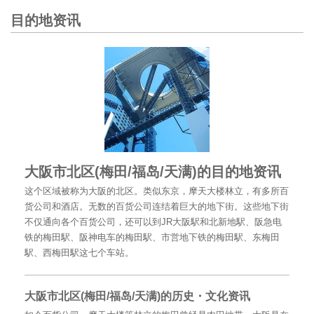
目的地资讯
大阪市北区(梅田/福岛/天满)的目的地资讯
这个区域被称为大阪的北区。类似东京，摩天大楼林立，有多所百
货公司和酒店。无数的百货公司连结着巨大的地下街。这些地下街
不仅通向各个百货公司，还可以到JR大阪駅和北新地駅、阪急电
铁的梅田駅、阪神电车的梅田駅、市営地下铁的梅田駅、东梅田
駅、西梅田駅这七个车站。
大阪市北区(梅田/福岛/天满)的历史・文化资讯