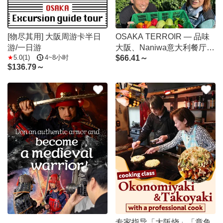
[物尽其用] 大阪周游卡半日
OSAKA TERROIR ― 品味
游/一日游
大阪、Naniwa意大利餐厅的
5.0(1)
4~8小时
$
66.41～
美食之旅―
$
136.79～
专家指导「大阪烧」「章鱼