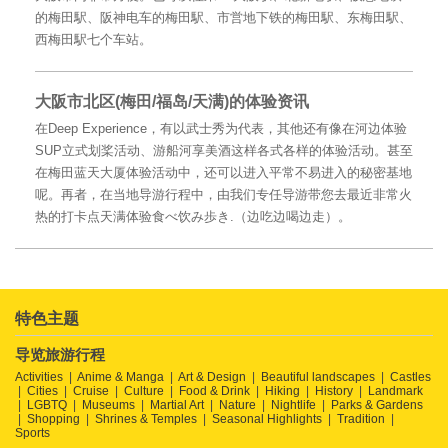
的梅田駅、阪神电车的梅田駅、市営地下铁的梅田駅、东梅田駅、
西梅田駅七个车站。
大阪市北区(梅田/福岛/天满)的体验资讯
在Deep Experience，有以武士秀为代表，其他还有像在河边体验
SUP立式划桨活动、游船河享美酒这样各式各样的体验活动。甚至
在梅田蓝天大厦体验活动中，还可以进入平常不易进入的秘密基地
呢。再者，在当地导游行程中，由我们专任导游带您去最近非常火
热的打卡点天满体验食べ饮み歩き.（边吃边喝边走）。
特色主题
导览旅游行程
Activities
Anime & Manga
Art & Design
Beautiful landscapes
Castles
Cities
Cruise
Culture
Food & Drink
Hiking
History
Landmark
LGBTQ
Museums
Martial Art
Nature
Nightlife
Parks & Gardens
Shopping
Shrines & Temples
Seasonal Highlights
Tradition
Sports