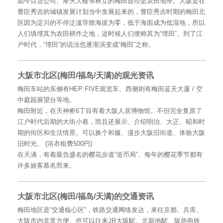
如今百货公司、摩天大楼等林立的梅田曾经是农田地带。大阪是在
豊臣秀吉的城镇发展计划当中发展起来的，豊臣秀吉时期的梅田北
区因为淀川的不停泛滥导致海拔为零，低于海面成为低湿地，所以
人们填埋其为农田耕作之地，这时候人们便称其为“埋田”。到了江
户时代，“埋田”的说法也逐渐演变成“梅田”之称。
大阪市北区(梅田/福岛/天满)的观光资讯
梅田车站的东侧有HEP FIVE观览车、西侧则有梅田蓝天大厦 / 空
中庭园展望台等地。
梅田附近，在天神桥6丁目有着大阪人居博物馆。不但完全复原了
江户时代后期的大街小巷，而且还展示、介绍明治、大正、昭和时
期的街区和生活情景。可以换个和服、漫步大阪旧街道、体验大阪
旧时光。 (浴衣租费500円)
在天满，有着最负盛名的樱花步道“造币局”、每年的樱花季节都有
许多旅客慕名而来。
大阪市北区(梅田/福岛/天满)的交通资讯
梅田地区是“交通核心区”，铁路交通网络发达，来往京都、兵库、
大阪市内非常方便。也可以往来JR大阪駅、北新地駅、阪急电铁