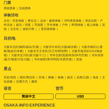
门票
周游票券
活动票券
体验活动
文化丶历史体验
夜生活
运动丶健身体验
SPA美容体验
亲近自然丶户
外活动
娱乐／消遣
导游团
手作体验
户外
料理体验
线上体验
其
他
次文化
放松行程
贵宾级体验
目的地
大阪市北区(梅田/福岛/天满)
大阪市中央区(大阪城/京桥)
大阪市南区(心斋
桥/难波/日本桥)
大阪市天王寺区(天王寺/阿倍野)
大阪市海滨区(USJ/海游
馆)
大阪市淀川区(新大阪/十三)
市外北部(箕面/吹田/伊丹空港)
市外东部
(枚方/寝屋川/东大阪)
市外南部(堺/岸和田/关西空港)
其他
景点
历史/传统
闹区/商店街
区域
购物
食物
娱乐
自然/公园
地名
文
化设施
交通方式
建筑
语言
货币
简体中文
USD
OSAKA-INFO EXPERIENCE