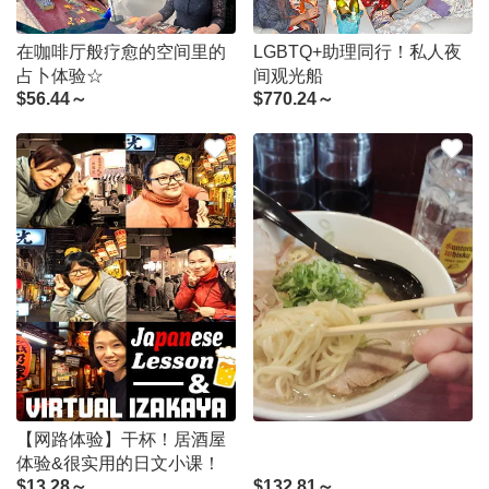
在咖啡厅般疗愈的空间里的
LGBTQ+助理同行！私人夜
占卜体验☆
间观光船
$
56.44～
$
770.24～
【网路体验】干杯！居酒屋
体验&很实用的日文小课！
$
13.28～
$
132.81～