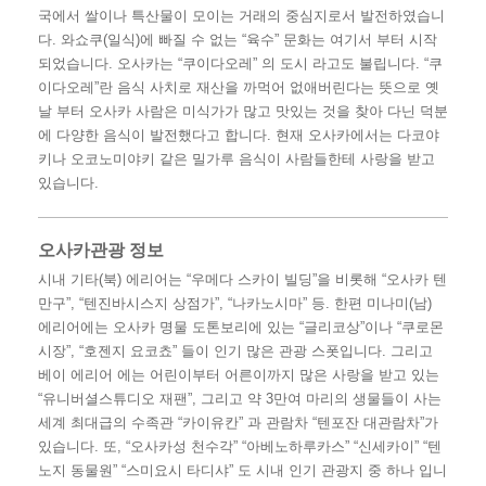
국에서 쌀이나 특산물이 모이는 거래의 중심지로서 발전하였습니
다. 와쇼쿠(일식)에 빠질 수 없는 “육수” 문화는 여기서 부터 시작
되었습니다. 오사카는 “쿠이다오레” 의 도시 라고도 불립니다. “쿠
이다오레”란 음식 사치로 재산을 까먹어 없애버린다는 뜻으로 옛
날 부터 오사카 사람은 미식가가 많고 맛있는 것을 찾아 다닌 덕분
에 다양한 음식이 발전했다고 합니다. 현재 오사카에서는 다코야
키나 오코노미야키 같은 밀가루 음식이 사람들한테 사랑을 받고
있습니다.
오사카관광 정보
시내 기타(북) 에리어는 “우메다 스카이 빌딩”을 비롯해 “오사카 텐
만구”, “텐진바시스지 상점가”, “나카노시마” 등. 한편 미나미(남)
에리어에는 오사카 명물 도톤보리에 있는 “글리코상”이나 “쿠로몬
시장”, “호젠지 요코쵸” 들이 인기 많은 관광 스폿입니다. 그리고
베이 에리어 에는 어린이부터 어른이까지 많은 사랑을 받고 있는
“유니버셜스튜디오 재팬”, 그리고 약 3만여 마리의 생물들이 사는
세계 최대급의 수족관 “카이유칸” 과 관람차 “텐포잔 대관람차”가
있습니다. 또, “오사카성 천수각” “아베노하루카스” “신세카이” “텐
노지 동물원” “스미요시 타디샤” 도 시내 인기 관광지 중 하나 입니