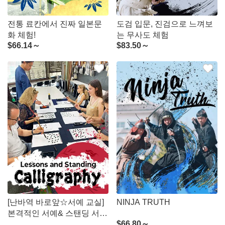
전통 료칸에서 진짜 일본문
도검 입문, 진검으로 느껴보
화 체험!
는 무사도 체험
$
66.14～
$
83.50～
[난바역 바로앞☆서예 교실]
NINJA TRUTH
본격적인 서예& 스탠딩 서예
$
66.80～
체험!!