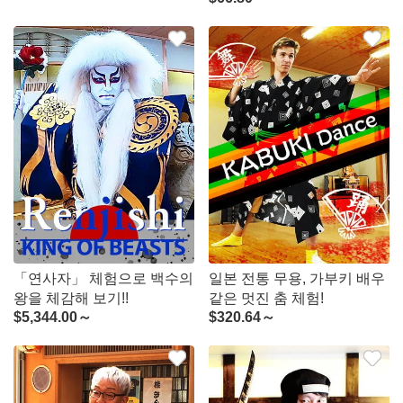
「연사자」 체험으로 백수의
일본 전통 무용, 가부키 배우
왕을 체감해 보기!!
같은 멋진 춤 체험!
$
5,344.00～
$
320.64～