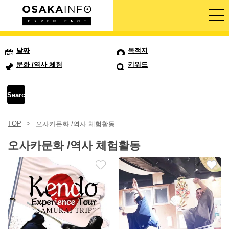
가이드 투어
날짜
목적지
문화 /역사 체험
키워드
티켓
액티비티
TOP
오사카문화 /역사 체험활동
숙박
오사카문화 /역사 체험활동
로그인/등록
한국어
USD