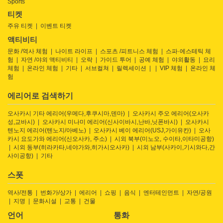
Sports
티켓
주유 티켓
이벤트 티켓
액티비티
문화 /역사 체험
나이트 라이프
스포츠 /피트니스 체험
스파·에스테틱 체
험
자연 /야외 액티비티
오락
가이드 투어
공예 체험
야외활동
요리
체험
온라인 체험
기타
서브컬쳐
릴렉세이션
VIP 체험
온라인 체
험
에리어로 검색하기
오사카시 기타 에리어(우메다,후쿠시마,덴마)
오사카시 주오 에리어(오사카
성,교바시)
오사카시 미나미 에리어(신사이바시,난바,닛폰바시)
오사카시
텐노지 에리어(텐노지/아베노)
오사카시 베이 에리어(USJ,가이유칸)
오사
카시 요도가와 에리어(신오사카, 주소)
시외 북부(미노오, 수이타,이타미공항)
시외 동부(히라카타,네야가와,히가시오사카)
시외 남부(사카이,기시와다,간
사이공항)
기타
스폿
역사/전통
번화가/상가
에리어
쇼핑
음식
엔터테인먼트
자연/공원
지명
문화시설
교통
건물
언어
통화