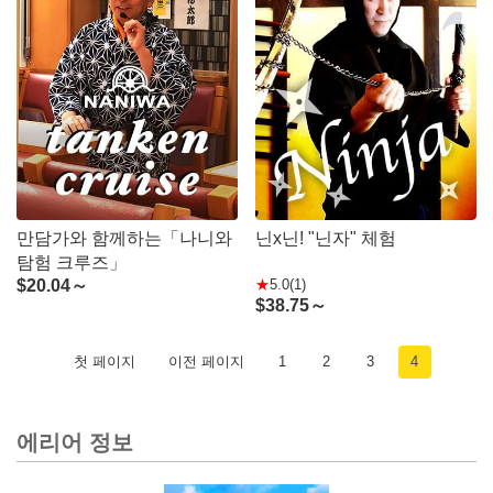
만담가와 함께하는「나니와
닌x닌! "닌자" 체험
탐험 크루즈」
$
20.04～
5.0(1)
$
38.75～
첫 페이지
이전 페이지
1
2
3
4
에리어 정보