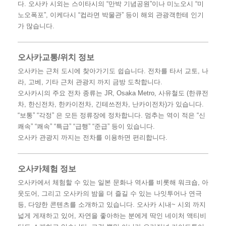
다. 오사카 시외는 스이타시의 “만박 기념공원”이나 미노오시 “미
노오폭포”, 이케다시 “컵라면 박물관” 등이 해외 관광객한테 인기
가 많습니다.
오사카교통/위치 정보
오사카는 근처 도시에 찾아가기도 쉽습니다. 전차를 타서 교토, 나
라, 고베, 기타 근처 관광지 까지 금방 도착합니다.
오사카시의 주요 전차 종류는 JR, Osaka Metro, 사유철도 (한큐전
차, 한신전차, 한카이전차, 긴테쓰전차, 난카이전차)가 있습니다.
“보통” “각정” 은 모든 정류장에 정차합니다. 멈추는 역이 적은 “신
쾌속” “쾌속” “특급” “급행” “준급” 등이 있습니다.
오사카 관광지 까지는 전차를 이용하면 편리합니다.
오사카체험 정보
오사카에서 체험할 수 있는 일본 문화나 역사를 비롯해 워크숍, 아
웃도어, 그리고 오사카의 밤을 더 즐길 수 있는 나잇투어나 연극
등, 다양한 콘텐츠를 소개하고 있습니다. 오사카 시내~ 시외 까지
넓게 게재하고 있어, 자연을 좋아하는 분에게 딱인 네이처 액티비