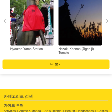
Hyoutan-Yama Station
Nozaki Kannon (Jigen-ji)
Sa
Temple
더 보기
카테고리로 검색
가이드 투어
Activities
Anime & Manga
Art & Design
Beautiful landscapes
Castles