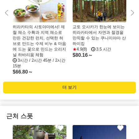
히라
히라카타의 사토야마에서! 제
교토 오사카가 한눈에 보이는
역
철 채소 수확과 지역 채소로
히라카타에서 자연과 절경을
즐
만든 건강한 런치, 선택한 허
만끽할 수 있는 쿠니미야마 산
어
브로 만드는 수제 비누 & 마음
하이킹
에 드는 꽃으로 만드는 오리지
4.9(8)
3.5 시간
$
1
널 하바리움 체험
$
80.16～
3시간 / 2시간 45분 / 2시간
15분
$
66.80～
더 보기
근처 스폿