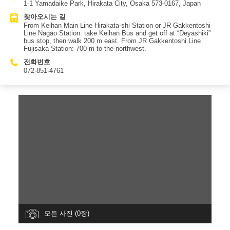
1-1 Yamadaike Park, Hirakata City, Osaka 573-0167, Japan
찾아오시는 길
From Keihan Main Line Hirakata-shi Station or JR Gakkentoshi
Line Nagao Station: take Keihan Bus and get off at “Deyashiki”
bus stop, then walk 200 m east. From JR Gakkentoshi Line
Fujisaka Station: 700 m to the northwest.
전화번호
072-851-4761
모든 사진 (0장)