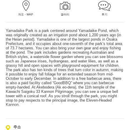
개요・MAP
갤러리
후기
Yamadaike Park is a park centered around Yamadaike Pond, which
was originally created as an irrigation pond about 1,200 years ago (in
the Heian period). Yamadaike is one of the largest ponds in Osaka
Prefecture, and it occupies about one-seventh of the park’s total area
of 73.7 hectares. You can also bring your own gear and enjoy fishing
at the pond. The park includes gardens recreating Australian and
British styles, a waterside flower garden where you can see blossoms
such as Japanese irises, hydrangeas, and water lilies, as well as a
grassy hill and open spaces with playground equipment for children.
The park also has ten kinds of trees that turn color in autumn, making
it possible to enjoy fall foliage for an extended season from mid-
October to early December. In addition to a free barbecue area, there
is also a paid facility called “GoodBBQ” where you can barbecue
empty-handed. At Akebodera (Ak eo-dera), the 11th temple of the
Kawachi Saigoku 33 Kannon Pilgrimage, you can see a unique bell
tower with a conical roof. As you stroll through the park, you might
stop to pay respects to the principal image, the Eleven-Headed
Kannon.
주소