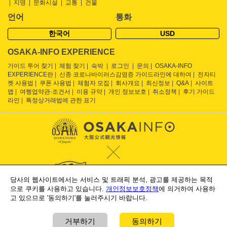
지명
문화시설
교통
건물
언어
통화
한국어
USD
OSAKA-INFO EXPERIENCE
가이드 투어 찾기
체험 찾기
숙박
로그인
문의
OSAKA-INFO
EXPERIENCE란
신종 코로나바이러스감염증 가이드라인에 대하여
전자티
켓 사용법
쿠폰 사용법
체험자 모집
회사개요
최신정보
Q&A
사이트
맵
여행업약관·조건서
이용 규약
개인 정보보호
취소정책
후기 가이드
라인
특정상거래법에 관한 표기
당사의 웹사이트에서는 서비스 및 트래픽 분석, 광고를 제공하는 목적
으로 쿠키를 사용하고 있습니다.
개인정보보호정책
에 의거하여 사용하
Supported by
고 있으므로 '동의하기'를 눌러주시기 바랍니다.
Osaka Convention & Tourism Bureau
OSAKA Ryokan Hotel Association
거부하기
동의하기