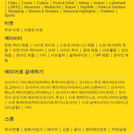
Cities
Cruise
Culture
Food & Drink
Hiking
History
Landmark
LGBTQ
Museums
Martial Art
Nature
Nightlife
Parks & Gardens
Shopping
Shrines & Temples
Seasonal Highlights
Tradition
Sports
티켓
주유 티켓
이벤트 티켓
액티비티
문화 /역사 체험
나이트 라이프
스포츠 /피트니스 체험
스파·에스테틱 체
험
자연 /야외 액티비티
오락
가이드 투어
공예 체험
야외활동
요리
체험
온라인 체험
기타
서브컬쳐
릴렉세이션
VIP 체험
온라인 체
험
에리어로 검색하기
오사카시 기타 에리어(우메다,후쿠시마,덴마)
오사카시 주오 에리어(오사카
성,교바시)
오사카시 미나미 에리어(신사이바시,난바,닛폰바시)
오사카시
텐노지 에리어(텐노지/아베노)
오사카시 베이 에리어(USJ,가이유칸)
오사
카시 요도가와 에리어(신오사카, 주소)
시외 북부(미노오, 수이타,이타미공항)
시외 동부(히라카타,네야가와,히가시오사카)
시외 남부(사카이,기시와다,간
사이공항)
기타
스폿
역사/전통
번화가/상가
에리어
쇼핑
음식
엔터테인먼트
자연/공원