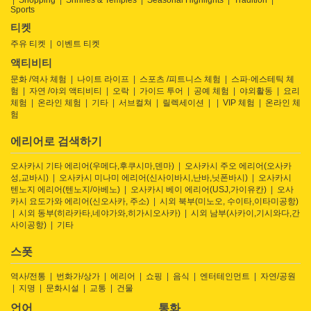
Shopping
Shrines & Temples
Seasonal Highlights
Tradition
Sports
티켓
주유 티켓
이벤트 티켓
액티비티
문화 /역사 체험
나이트 라이프
스포츠 /피트니스 체험
스파·에스테틱 체
험
자연 /야외 액티비티
오락
가이드 투어
공예 체험
야외활동
요리
체험
온라인 체험
기타
서브컬쳐
릴렉세이션
VIP 체험
온라인 체
험
에리어로 검색하기
오사카시 기타 에리어(우메다,후쿠시마,덴마)
오사카시 주오 에리어(오사카
성,교바시)
오사카시 미나미 에리어(신사이바시,난바,닛폰바시)
오사카시
텐노지 에리어(텐노지/아베노)
오사카시 베이 에리어(USJ,가이유칸)
오사
카시 요도가와 에리어(신오사카, 주소)
시외 북부(미노오, 수이타,이타미공항)
시외 동부(히라카타,네야가와,히가시오사카)
시외 남부(사카이,기시와다,간
사이공항)
기타
스폿
역사/전통
번화가/상가
에리어
쇼핑
음식
엔터테인먼트
자연/공원
지명
문화시설
교통
건물
언어
통화