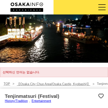
가이드 투어
티켓
액티비티
숙박
로그인/등록
선택하신 언어는 없습니다.
TOP
Tenjinma
【Osaka City Chuo Area(Osaka Castle, Kyobashi)】
한국어
Tenjinmatsuri (Festival)
USD
History/Tradition
Entertainment