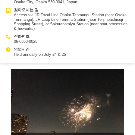
Osaka City, Osaka 530-0041, Japan
찾아오시는 길
Access via JR Tozai Line Osaka Tenmangu Station (near Osaka
Tenmangu), JR Loop Line Temma Station (near Tenjinbashisuji
Shopping Street), or Sakuranomiya Station (near boat procession
& fireworks).
전화번호
06-6353-0025
영업시간
Held annually on July 24 & 25