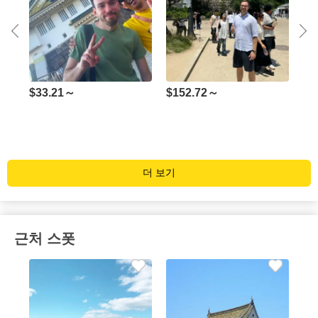
tle
Osa
$
33.21～
$
152.72～
ded
Gui
5
더 보기
근처 스폿