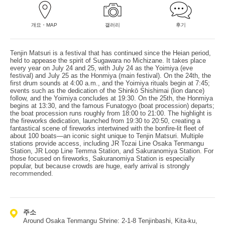
개요・MAP
갤러리
후기
Tenjin Matsuri is a festival that has continued since the Heian period,
held to appease the spirit of Sugawara no Michizane. It takes place
every year on July 24 and 25, with July 24 as the Yoimiya (eve
festival) and July 25 as the Honmiya (main festival). On the 24th, the
first drum sounds at 4:00 a.m., and the Yoimiya rituals begin at 7:45;
events such as the dedication of the Shinkō Shishimai (lion dance)
follow, and the Yoimiya concludes at 19:30. On the 25th, the Honmiya
begins at 13:30, and the famous Funatogyo (boat procession) departs;
the boat procession runs roughly from 18:00 to 21:00. The highlight is
the fireworks dedication, launched from 19:30 to 20:50, creating a
fantastical scene of fireworks intertwined with the bonfire-lit fleet of
about 100 boats—an iconic sight unique to Tenjin Matsuri. Multiple
stations provide access, including JR Tozai Line Osaka Tenmangu
Station, JR Loop Line Temma Station, and Sakuranomiya Station. For
those focused on fireworks, Sakuranomiya Station is especially
popular, but because crowds are huge, early arrival is strongly
recommended.
주소
Around Osaka Tenmangu Shrine: 2-1-8 Tenjinbashi, Kita-ku,