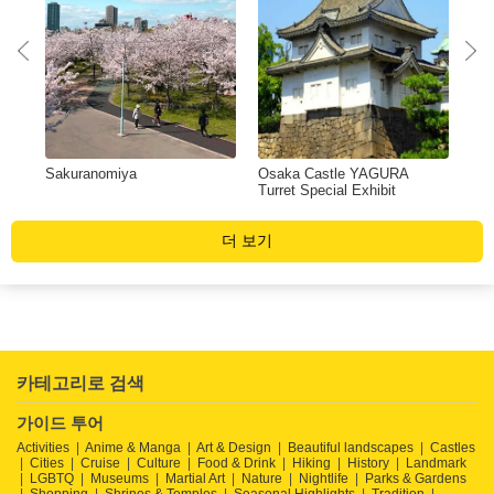
Sakuranomiya
Osaka Castle YAGURA
Fuj
Turret Special Exhibit
더 보기
카테고리로 검색
가이드 투어
Activities
Anime & Manga
Art & Design
Beautiful landscapes
Castles
Cities
Cruise
Culture
Food & Drink
Hiking
History
Landmark
LGBTQ
Museums
Martial Art
Nature
Nightlife
Parks & Gardens